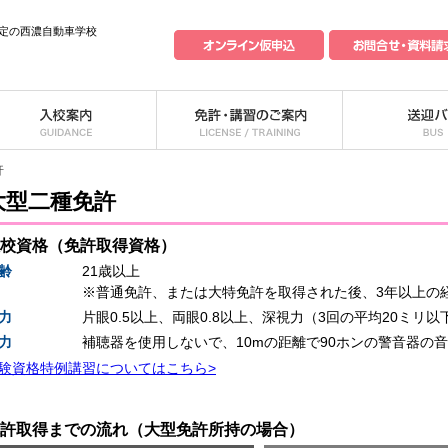
定の西濃自動車学校
許
大型二種免許
校資格（免許取得資格）
齢
21歳以上
※普通免許、または大特免許を取得された後、3年以上の
力
片眼0.5以上、両眼0.8以上、深視力（3回の平均20ミリ以
力
補聴器を使用しないで、10mの距離で90ホンの警音器の
験資格特例講習についてはこちら>
許取得までの流れ（大型免許所持の場合）