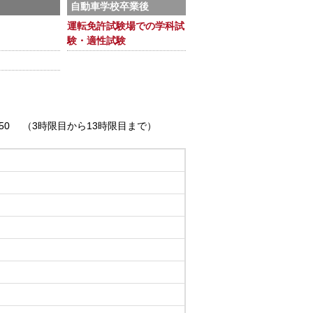
自動車学校卒業後
）
運転免許試験場での学科試
験・適性試験
0:50 （3時限目から13時限目まで）