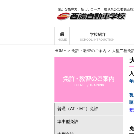
確かな指導力、新しいコース 岐阜県公安委員会指
HOME
>
免許・教習のご案内
>
大型二種免
入
年
視
聴
普通（AT・MT）免許
受
準中型免許
免