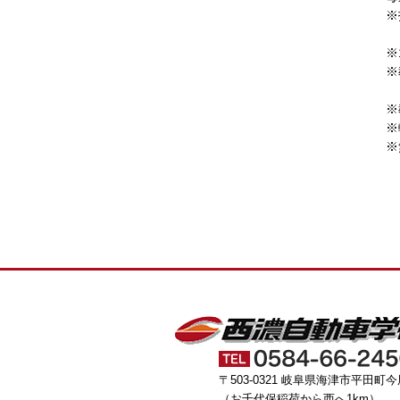
※
※
※
※
※
※
〒503-0321 岐阜県海津市平田町今
（お千代保稲荷から西へ1km）