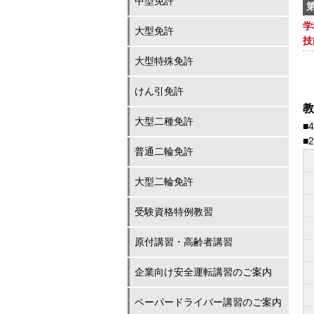
中型免許
学
大型免許
技
大型特殊免許
けん引免許
教
大型二種免許
■
■
普通二輪免許
大型二輪免許
受験資格特例教習
原付講習・高齢者講習
企業向け安全運転講習のご案内
ペーパードライバー講習のご案内