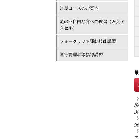
短期コースのご案内
足の不自由な方への教習（左足ア
クセル）
フォークリフト運転技能講習
運行管理者等指導講習
最
《
所
所
《
免
《
毎