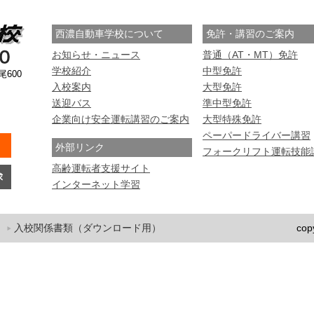
西濃自動車学校について
免許・講習のご案内
お知らせ・ニュース
普通（AT・MT）免許
学校紹介
中型免許
尾600
入校案内
大型免許
送迎バス
準中型免許
企業向け安全運転講習のご案内
大型特殊免許
ペーパードライバー講習
外部リンク
フォークリフト運転技能
高齢運転者支援サイト
インターネット学習
入校関係書類（ダウンロード用）
cop