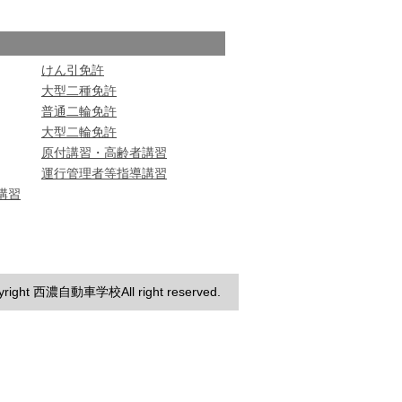
けん引免許
大型二種免許
普通二輪免許
大型二輪免許
原付講習・高齢者講習
運行管理者等指導講習
講習
yright 西濃自動車学校All right reserved.